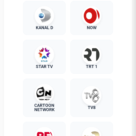
KANAL D
NOW
STAR TV
TRT 1
CARTOON
TV8
NETWORK