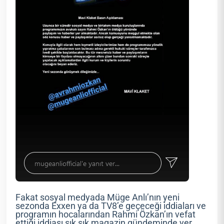
Fakat sosyal medyada Müge Anlı’nın yeni
sezonda Exxen ya da TV8’e geçeceği iddiaları ve
programın hocalarından Rahmi Özkan’ın vefat
ettiği iddiası sık sık magazin gündeminde yer