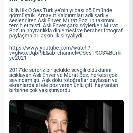
İkiliyi ilk O Ses Türkiye’nin yılbaşı bölümünde
görmüştük. Arnavut Kaldırımları adlı şarkıyı
seslendiren Aslı Enver, Murat Boz’un takımını
tercih etmişti. Aslı Enver şarkı söylerken Murat
Boz’un hayranlıkla dinlemesi ve beraber fotoğraf
paylaşmaları aşkın ilk sinyaliydi.
https://www.youtube.com/watch?
v=glwxcUqbf9E&ab_channel=OSesT%C3%BCrki
ye2021
2017’de sürpriz bir şekilde sevgili olduklarını
açıklayan Aslı Enver ve Murat Boz, herkesi çok
sevindirmişti. Aşk dolu fotoğraflar paylaşan ve
ekranlarda el ele poz veren ünlü çifti hayranları
birbirine çok yakıştırıyordu.