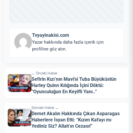
Tvyayinakisi.com
Yazar hakkında daha fazla içerik için
profiline göz atın.
← Önceki Haber
Sefirin Kızı’nın Mavi’si Tuba Büyüküstün
Harley Quinn Kılığında İçini Döktü:
“Oyunculuğun En Keyifli Yanı..”
Sonraki Haber →
Demet Akalın Hakkında Çıkan Asparagas
Haberlere İsyan Etti: “Kızım Kafayı mı
Yediniz Siz? Allah’ın Cezası!”