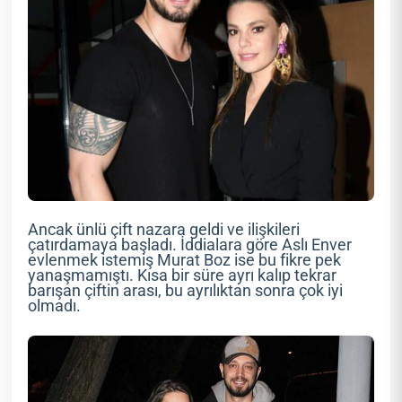
Ancak ünlü çift nazara geldi ve ilişkileri
çatırdamaya başladı. İddialara göre Aslı Enver
evlenmek istemiş Murat Boz ise bu fikre pek
yanaşmamıştı. Kısa bir süre ayrı kalıp tekrar
barışan çiftin arası, bu ayrılıktan sonra çok iyi
olmadı.