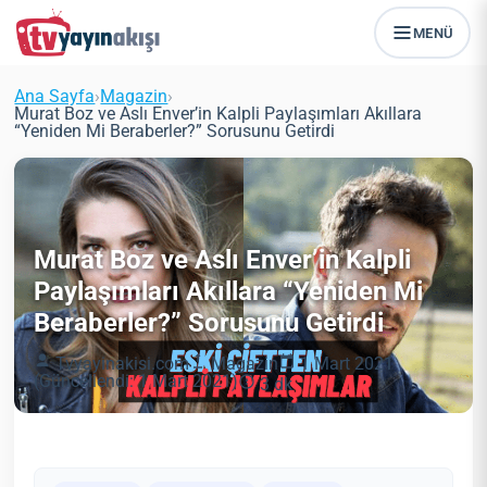
MENÜ
Ana Sayfa
›
Magazin
›
Murat Boz ve Aslı Enver’in Kalpli Paylaşımları Akıllara
“Yeniden Mi Beraberler?” Sorusunu Getirdi
Murat Boz ve Aslı Enver’in Kalpli
Paylaşımları Akıllara “Yeniden Mi
Beraberler?” Sorusunu Getirdi
Tvyayinakisi.com
Magazin
1 Mart 2021
(Güncellendi: 1 Mart 2021)
3 dk