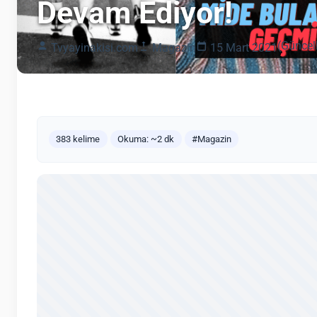
Devam Ediyor!
(Güncel
Tvyayinakisi.com
Magazin
15 Mart 2021
383 kelime
Okuma: ~2 dk
#Magazin