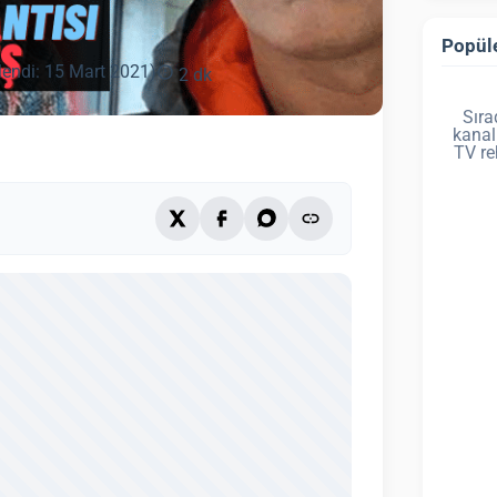
Popüle
lendi: 15 Mart 2021)
2 dk
Sıra
kanal
TV re