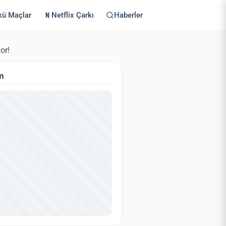
kü Maçlar
Netflix Çarkı
Haberler
or!
m