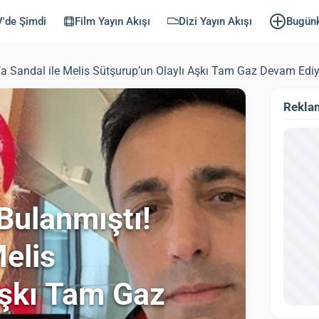
'de Şimdi
Film Yayın Akışı
Dizi Yayın Akışı
Bugün
a Sandal ile Melis Sütşurup’un Olaylı Aşkı Tam Gaz Devam Ediy
Rekla
Bulanmıştı!
elis
Aşkı Tam Gaz