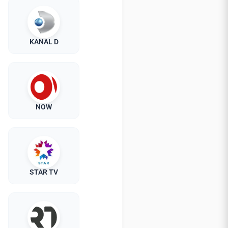
KANAL D
NOW
STAR TV