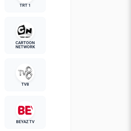
TRT 1
CARTOON
NETWORK
TV8
BEYAZ TV