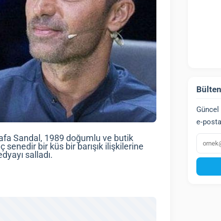
Bülten
Güncel 
e‑posta
E‑post
afa Sandal, 1989 doğumlu ve butik
 senedir bir küs bir barışık ilişkilerine
dyayı salladı.