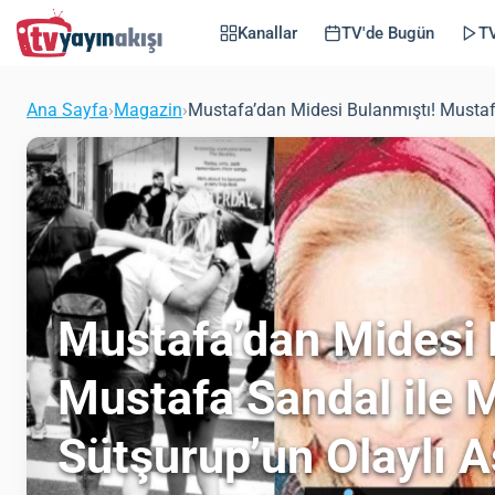
Kanallar
TV'de Bugün
TV
Ana Sayfa
›
Magazin
›
Mustafa’dan Midesi Bulanmıştı! Mustaf
Mustafa’dan Midesi 
Mustafa Sandal ile M
Sütşurup’un Olaylı 