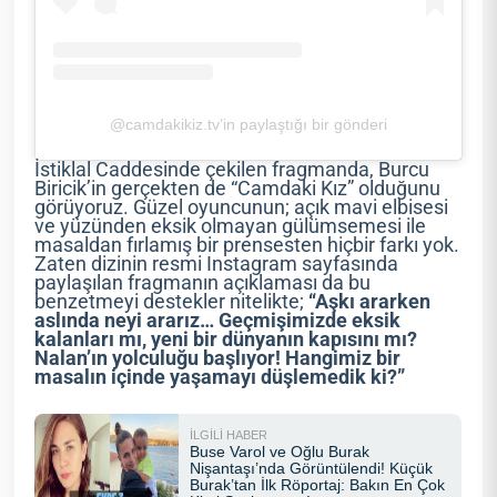
@camdakikiz.tv’in paylaştığı bir gönderi
İstiklal Caddesinde çekilen fragmanda, Burcu
Biricik’in gerçekten de “Camdaki Kız” olduğunu
görüyoruz. Güzel oyuncunun; açık mavi elbisesi
ve yüzünden eksik olmayan gülümsemesi ile
masaldan fırlamış bir prensesten hiçbir farkı yok.
Zaten dizinin resmi Instagram sayfasında
paylaşılan fragmanın açıklaması da bu
benzetmeyi destekler nitelikte;
“Aşkı ararken
aslında neyi ararız… Geçmişimizde eksik
kalanları mı, yeni bir dünyanın kapısını mı?
Nalan’ın yolculuğu başlıyor! Hangimiz bir
masalın içinde yaşamayı düşlemedik ki?”