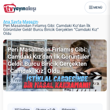
MENÜ
Ana Sayfa
›
Magazin
›
Peri Masalından Fırlamış Gibi: Camdaki Kız’dan İlk
Görüntüler Geldi! Burcu Biricik Gerçekten “Camdaki Kız”
Oldu
Peri Masalından Fırlamış Gibi:
Camdaki Kız’dan İlk Görüntüler
Geldi! Burcu Biricik Gerçekten
“Camdaki Kız” Oldu
Tvyayinakisi.com
Magazin
11 Mart 2021
(Güncellendi: 11 Mart 2021)
2 dk
352 kelime
Okuma: ~2 dk
#Magazin