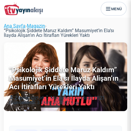
MENÜ
Ana Sayfa
›
Magazin
›
“Psikolojik Şiddete Maruz Kaldım” Masumiyet’in Ela’sı
İlayda Alişan’ın Acı İtirafları Yürekleri Yaktı
“Psikolojik Şiddete Maruz Kaldım”
Masumiyet’in Ela’sı İlayda Alişan’ın
Acı İtirafları Yürekleri Yaktı
Zeynep Öztürk
Magazin
10 Nisan 2021
(Güncellendi: 3 Ekim 2025)
3 dk