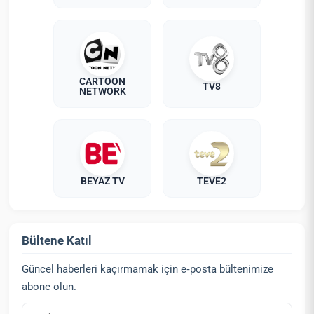
CARTOON
TV8
NETWORK
BEYAZ TV
TEVE2
Bültene Katıl
Güncel haberleri kaçırmamak için e‑posta bültenimize
abone olun.
E‑posta