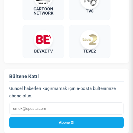
CARTOON
TV8
NETWORK
BEYAZ TV
TEVE2
Bültene Katıl
Güncel haberleri kaçırmamak için e‑posta bültenimize
abone olun.
E‑posta
Abone Ol