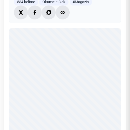
534 kelime
Okuma: ~3 dk
#Magazin