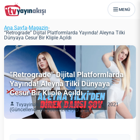
MENÜ
Ana Sayfa
›
Magazin
›
“Retrograde” Dijital Platformlarda Yayında! Aleyna Tilki
Dünyaya Cesur Bir Kliple Açıldı
“Retrograde” Dijital Platformlarda
Yayında! Aleyna Tilki Dünyaya
Cesur Bir Kliple Açıldı
Tvyayinakisi.com
Magazin
26 Şubat 2021
(Güncellendi: 26 Şubat 2021)
3 dk