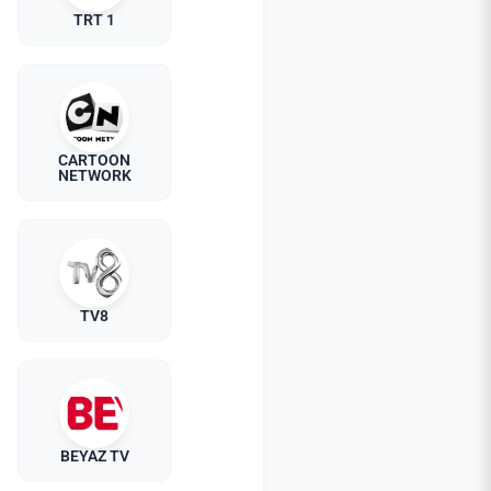
TRT 1
CARTOON
NETWORK
TV8
BEYAZ TV