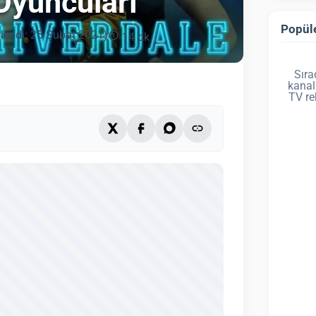
 Oyuncuları
Popüle
lendi: 25 Şubat 2021)
14 dk
Sıra
kanal
TV re