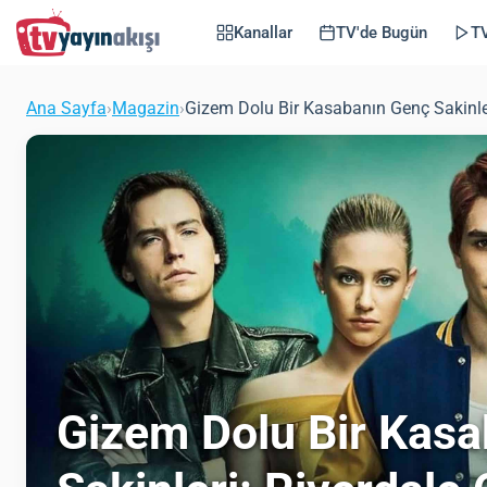
Kanallar
TV'de Bugün
TV
Ana Sayfa
›
Magazin
›
Gizem Dolu Bir Kasabanın Genç Sakinler
Gizem Dolu Bir Kas