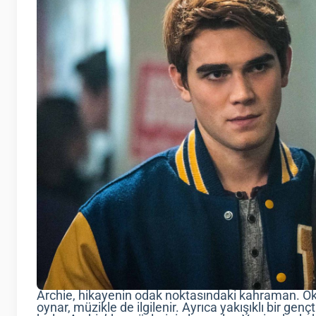
Archie, hikayenin odak noktasındaki kahraman. Oku
oynar, müzikle de ilgilenir. Ayrıca yakışıklı bir gen