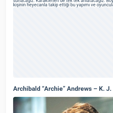
sunacağız. Karakterleri de tek tek anlatacağız. Bö
kişinin heyecanla takip ettiği bu yapımı ve oyuncul
Archibald “Archie” Andrews – K. J.