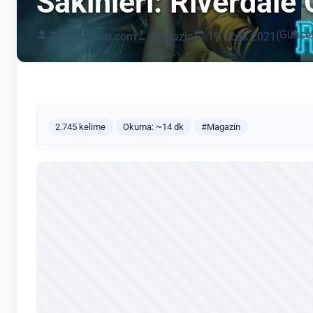
Sakinleri: Riverdale
(Güncel
Tvyayinakisi.com
Magazin
19 Ocak 2021
2.745 kelime
Okuma: ~14 dk
#Magazin