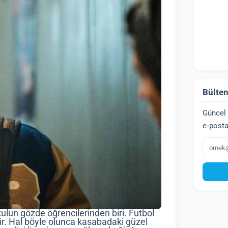
Bülten
Güncel 
e‑posta
E‑post
lun gözde öğrencilerinden biri. Futbol
çtir. Hal böyle olunca kasabadaki güzel