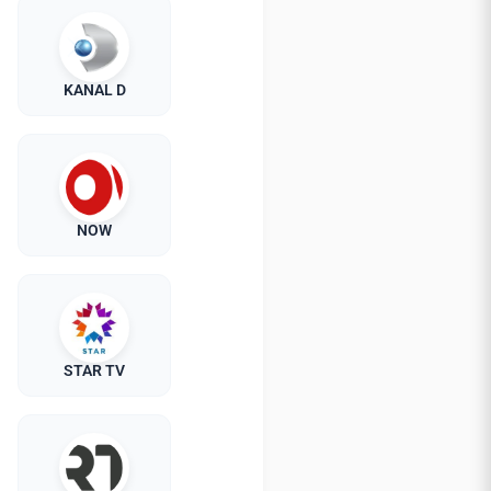
KANAL D
NOW
STAR TV