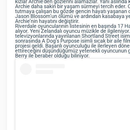
kızlar Archie’den gözlerini alamazlar. Yani aslında
Archie daha sakin bir yaşam sürmeyi tercih eder. O
tutmaya çalışan bu gözde gencin hayatı yaşanan ol
Jason Blossom’un ölümü ve ardından kasabaya yeni
Archie’nin hayatını değiştirir.
Riverdale oyuncularının listesinin en başında 17 
alıyor. Yeni Zelandalı oyuncu müzikle de ilgileniyor
televizyonlarında yayınlanan Shortland Street isi
sonrasında A Dog’s Purpose isimli sıcak bir aile fil
projesi geldi. Başarılı oyunculuğu ile ilerleyen dö
ettireceğini düşündüğümüz yetenekli oyuncunun g
Berry ile beraber olduğu biliniyor.