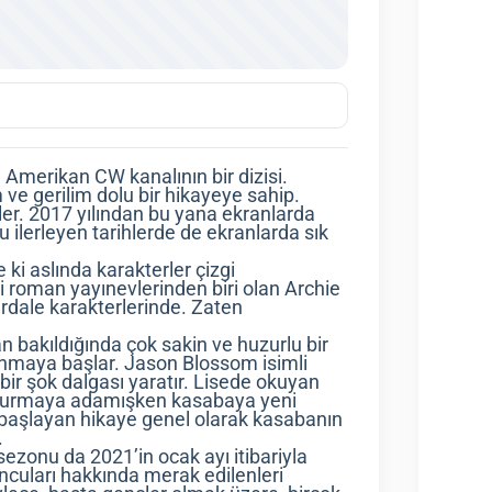
n Amerikan CW kanalının bir dizisi.
 ve gerilim dolu bir hikayeye sahip.
ler. 2017 yılından bu yana ekranlarda
u ilerleyen tarihlerde de ekranlarda sık
 ki aslında karakterler çizgi
 roman yayınevlerinden biri olan Archie
erdale karakterlerinde. Zaten
n bakıldığında çok sakin ve huzurlu bir
anmaya başlar. Jason Blossom isimli
ir şok dalgası yaratır. Lisede okuyan
ruşturmaya adamışken kasabaya yeni
e başlayan hikaye genel olarak kasabanın
.
sezonu da 2021’in ocak ayı itibariyla
ncuları hakkında merak edilenleri