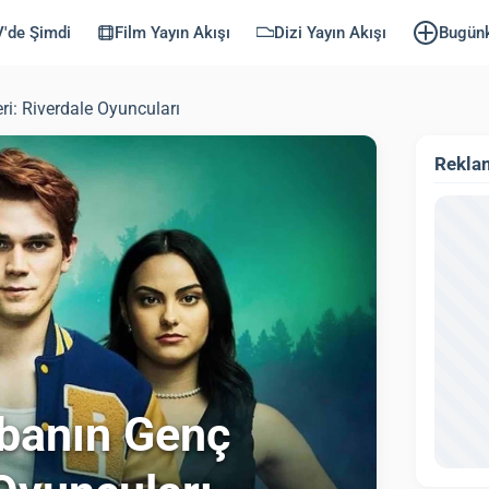
'de Şimdi
Film Yayın Akışı
Dizi Yayın Akışı
Bugün
i: Riverdale Oyuncuları
Rekla
abanın Genç