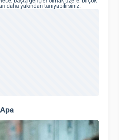
ylece, başta gençler olmak üzere, birçok
arı daha yakından tanıyabilirsiniz.
 Apa