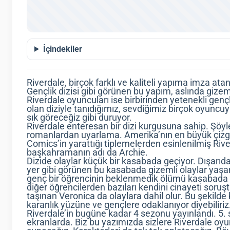
İçindekiler
Riverdale, birçok farklı ve kaliteli yapıma imza ata
Gençlik dizisi gibi görünen bu yapım, aslında gizem
Riverdale oyuncuları ise birbirinden yetenekli genç
olan diziyle tanıdığımız, sevdiğimiz birçok oyuncuy
sık göreceğiz gibi duruyor.
Riverdale enteresan bir dizi kurgusuna sahip. Şöyle
romanlardan uyarlama. Amerika’nın en büyük çizgi
Comics’in yarattığı tiplemelerden esinlenilmiş Riv
başkahramanın adı da Archie.
Dizide olaylar küçük bir kasabada geçiyor. Dışarıda
yer gibi görünen bu kasabada gizemli olaylar yaş
genç bir öğrencinin beklenmedik ölümü kasabada b
diğer öğrencilerden bazıları kendini cinayeti so
taşınan Veronica da olaylara dahil olur. Bu şekild
karanlık yüzüne ve gençlere odaklanıyor diyebiliriz
Riverdale’in bugüne kadar 4 sezonu yayınlandı. 5. 
ekranlarda. Biz bu yazımızda sizlere Riverdale oyu