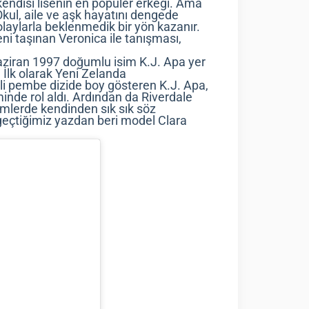
 kendisi lisenin en popüler erkeği. Ama
kul, aile ve aşk hayatını dengede
aylarla beklenmedik bir yön kazanır.
 taşınan Veronica ile tanışması,
Haziran 1997 doğumlu isim K.J. Apa yer
. İlk olarak Yeni Zelanda
mli pembe dizide boy gösteren K.J. Apa,
minde rol aldı. Ardından da Riverdale
nemlerde kendinden sık sık söz
eçtiğimiz yazdan beri model Clara