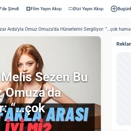
'de Şimdi
Film Yayın Akışı
Dizi Yayın Akışı
Bugün
azar Arda’yla Omuz Omuza’da Hünerlerini Sergiliyor: “…çok hama
Rekla
i Melis Sezen Bu
z Omuza’da
or: “…çok