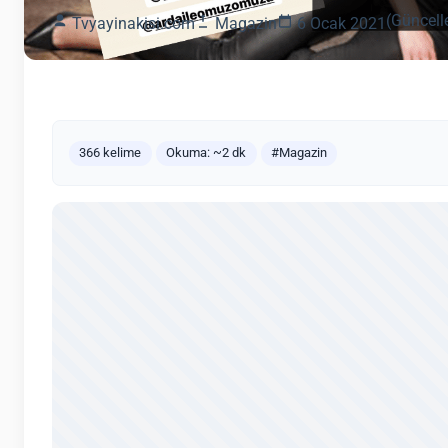
(Güncell
Tvyayinakisi.com
Magazin
6 Ocak 2021
366 kelime
Okuma: ~2 dk
#Magazin