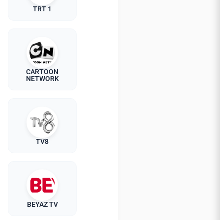
TRT 1
CARTOON
NETWORK
TV8
BEYAZ TV