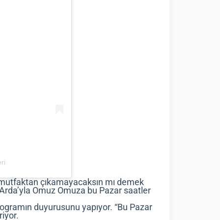
ri
 mutfaktan çıkamayacaksın mı demek
. Arda’yla Omuz Omuza bu Pazar saatler
rogramın duyurusunu yapıyor. “Bu Pazar
iyor.