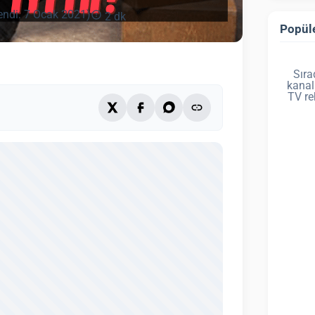
endi: 7 Ocak 2021)
2 dk
Popüle
Sıra
kanal
TV re