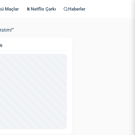
kü Maçlar
Netflix Çarkı
Haberler
ratım!”
m