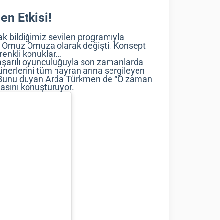
n Etkisi!
k bildiğimiz sevilen programıyla
a Omuz Omuza olarak değişti. Konsept
e renkli konuklar…
aşarılı oyunculuğuyla son zamanlarda
erlerini tüm hayranlarına sergileyen
ş. Bunu duyan Arda Türkmen de “O zaman
iasını konuşturuyor.