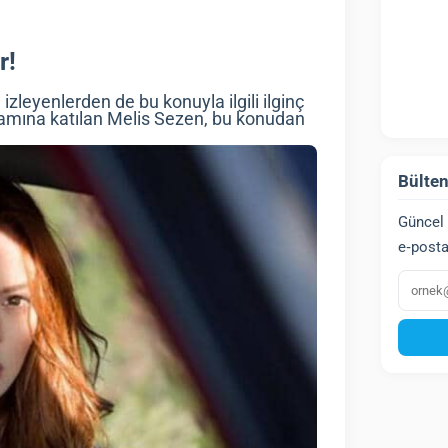
r!
zleyenlerden de bu konuyla ilgili ilginç
gramına katılan Melis Sezen, bu konudan
Bülten
Güncel 
e‑posta
E‑post