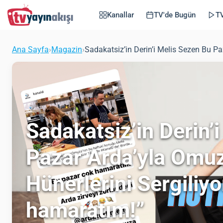
Kanallar
TV'de Bugün
TV
Ana Sayfa
›
Magazin
›
Sadakatsiz’in Derin’i Melis Sezen Bu P
Sadakatsiz’in Derin’
Pazar Arda’yla Omu
Hünerlerini Sergiliy
hamaratım!”