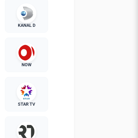
KANAL D
NOW
STAR TV