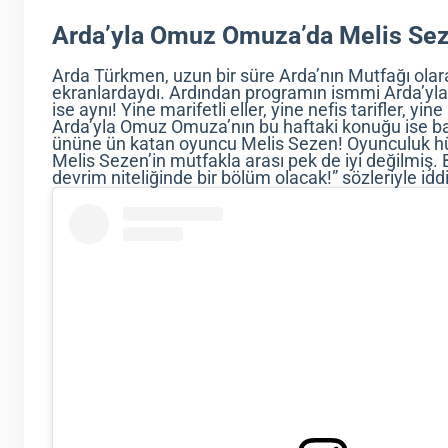
Arda’yla Omuz Omuza’da Melis Seze
Arda Türkmen, uzun bir süre Arda’nın Mutfağı olara
ekranlardaydı. Ardından programın ismmi Arda’yl
ise aynı! Yine marifetli eller, yine nefis tarifler, yin
Arda’yla Omuz Omuza’nın bu haftaki konuğu ise b
ününe ün katan oyuncu Melis Sezen! Oyunculuk hün
Melis Sezen’in mutfakla arası pek de iyi değilmi
devrim niteliğinde bir bölüm olacak!” sözleriyle idd