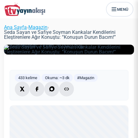
Seda Sayan ve Safiye Soyman
MENÜ
Kankalar Kendilerini Eleştirenlere
Ağır Konuştu: “Konuşun Durun
Ana Sayfa
›
Magazin
›
Bacım!”
Seda Sayan ve Safiye Soyman Kankalar Kendilerini
Eleştirenlere Ağır Konuştu: “Konuşun Durun Bacım!”
Zeynep Öztürk
Magazin
15 Haziran 2021
(Güncellendi: 3 Ekim 2025)
3 dk
433 kelime
Okuma: ~3 dk
#Magazin