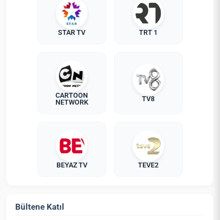
STAR TV
TRT 1
CARTOON
TV8
NETWORK
BEYAZ TV
TEVE2
Bültene Katıl