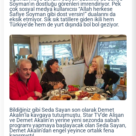
Soyman’ın dostluğu görenleri imrendiriyor. Pek
çok sosyal medya kullanıcısı “Allah herkese
Safiye Soyman gibi dost versin!” dualarını da
eksik etmiyor. Sık sık tatillere giden ikili hem
Türkiye’de hem de yurt dışında bol bol geziyor.
Bildiğiniz gibi Seda Sayan son olarak Demet
Akalın’la kavgaya tutuşmuştu. Star TV’de Alişan
ve Demet Akalın’ın yerine yeni sezonda sabah
programı yapmaya başlayacak olan Seda Sayan,
Demet Akalın’dan engel yeyince ortalık fena
karışmıştı!