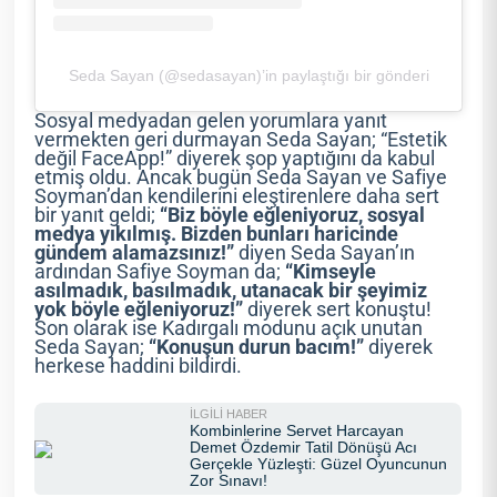
Seda Sayan (@sedasayan)’in paylaştığı bir gönderi
Sosyal medyadan gelen yorumlara yanıt
vermekten geri durmayan Seda Sayan; “Estetik
değil FaceApp!” diyerek şop yaptığını da kabul
etmiş oldu. Ancak bugün Seda Sayan ve Safiye
Soyman’dan kendilerini eleştirenlere daha sert
bir yanıt geldi;
“Biz böyle eğleniyoruz, sosyal
medya yıkılmış. Bizden bunları haricinde
gündem alamazsınız!”
diyen Seda Sayan’ın
ardından Safiye Soyman da;
“Kimseyle
asılmadık, basılmadık, utanacak bir şeyimiz
yok böyle eğleniyoruz!”
diyerek sert konuştu!
Son olarak ise Kadırgalı modunu açık unutan
Seda Sayan;
“Konuşun durun bacım!”
diyerek
herkese haddini bildirdi.