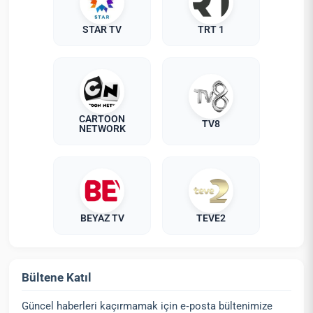
STAR TV
TRT 1
CARTOON
TV8
NETWORK
BEYAZ TV
TEVE2
Bültene Katıl
Güncel haberleri kaçırmamak için e‑posta bültenimize