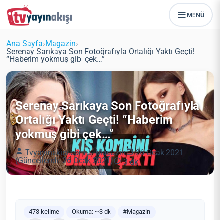
MENÜ
Ana Sayfa
›
Magazin
›
Serenay Sarıkaya Son Fotoğrafıyla Ortalığı Yaktı Geçti!
“Haberim yokmuş gibi çek…”
Serenay Sarıkaya Son Fotoğrafıyla
Ortalığı Yaktı Geçti! “Haberim
yokmuş gibi çek…”
Tvyayinakisi.com
Magazin
26 Ocak 2021
(Güncellendi: 26 Ocak 2021)
3 dk
473 kelime
Okuma: ~3 dk
#Magazin