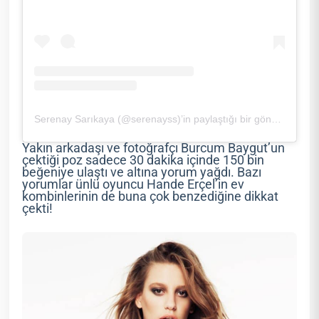
Serenay Sarıkaya (@serenayss)’in paylaştığı bir gönderi
Yakın arkadaşı ve fotoğrafçı Burcum Baygut’un
çektiği poz sadece 30 dakika içinde 150 bin
beğeniye ulaştı ve altına yorum yağdı. Bazı
yorumlar ünlü oyuncu Hande Erçel’in ev
kombinlerinin de buna çok benzediğine dikkat
çekti!