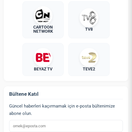
CARTOON
TV8
NETWORK
BEYAZ TV
TEVE2
Bültene Katıl
Güncel haberleri kaçırmamak için e‑posta bültenimize
abone olun.
E‑posta