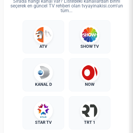
Sırada hangi kanal var? Listedeki kanallardan birini
seçerek en güncel TV rehberi olan tvyayinakisi.com'un
tüm...
ATV
SHOW TV
KANAL D
NOW
STAR TV
TRT 1