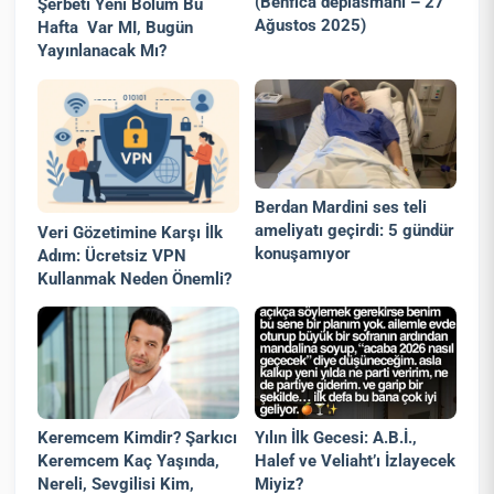
(Benfica deplasmanı – 27
Şerbeti Yeni Bölüm Bu
Ağustos 2025)
Hafta Var MI, Bugün
Yayınlanacak Mı?
Berdan Mardini ses teli
ameliyatı geçirdi: 5 gündür
Veri Gözetimine Karşı İlk
konuşamıyor
Adım: Ücretsiz VPN
Kullanmak Neden Önemli?
Yılın İlk Gecesi: A.B.İ.,
Keremcem Kimdir? Şarkıcı
Halef ve Veliaht’ı İzlayecek
Keremcem Kaç Yaşında,
Miyiz?
Nereli, Sevgilisi Kim,