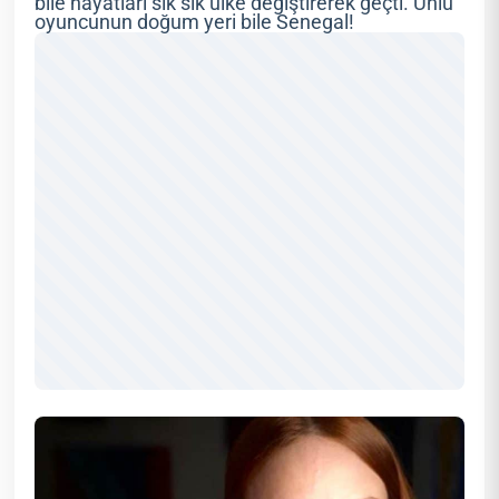
bile hayatları sık sık ülke değiştirerek geçti. Ünlü
oyuncunun doğum yeri bile Senegal!