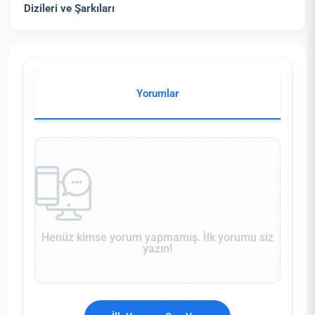
Dizileri ve Şarkıları
Yorumlar
Henüz kimse yorum yapmamış. İlk yorumu siz
yazın!