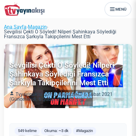
MENÜ
Ana Sayfa
›
Magazin
›
Sevgilisi Çekti O Söyledi! Nilperi Şahinkaya Söylediği
Fransızca Şarkıyla Takipçilerini Mest Etti
Sevgilisi Çekti O Söyledi! Nilperi
Şahinkaya Söylediği Fransızca
Şarkıyla Takipçilerini Mest Etti
Tvyayinakisi.com
Magazin
6 Şubat 2021
(Güncellendi: 6 Şubat 2021)
3 dk
549 kelime
Okuma: ~3 dk
#Magazin