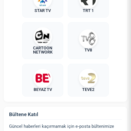
STAR TV
TRT 1
CARTOON
TV8
NETWORK
BEYAZ TV
TEVE2
Bültene Katıl
Güncel haberleri kaçırmamak için e‑posta bültenimize