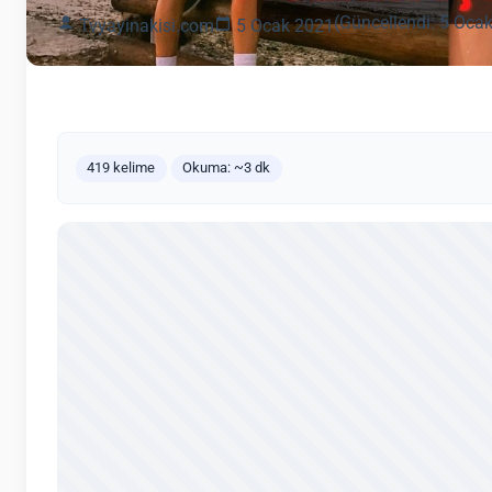
(Güncellendi: 5 Oca
Tvyayinakisi.com
5 Ocak 2021
419 kelime
Okuma: ~3 dk