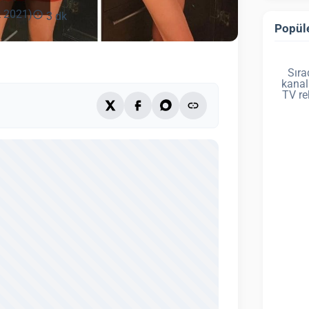
k 2021)
3 dk
Popüle
Sıra
kanal
TV re