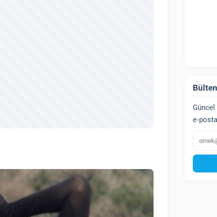
Bülten
Güncel 
e‑posta
E‑post