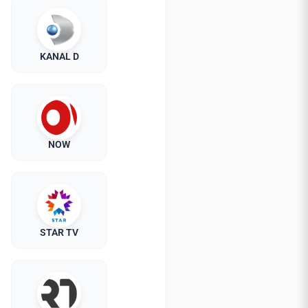
KANAL D
NOW
STAR TV