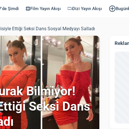
'de Şimdi
Film Yayın Akışı
Dizi Yayın Akışı
Bugün
siyle Ettiği Seksi Dans Sosyal Medyayı Salladı
Rekla
rak Bilmiyor!
Ettiği Seksi Dans
adı