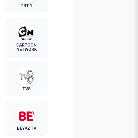
TRT 1
CARTOON
NETWORK
TV8
BEYAZ TV