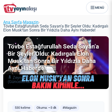
MENÜ
Ana Sayfa
›
Magazin
›
Tövbe Estağfurullah Seda Sayan’a Bir Şeyler Oldu: Kadırgalı
Elon Musk’tan Sonra Bir Yıldızla Daha Aynı Haberde!
Tövbe Estağfurullah Seda Sayan’a
Bir Şeyler Oldu: Kadırgalı Elon
Musk’tan Sonra Bir Yıldızla Daha
Aynı Haberde!
Zeynep Öztürk
Magazin
28 Temmuz 2021
(Güncellendi: 3 Ekim 2025)
3 dk
530 kelime
Okuma: ~3 dk
#Magazin