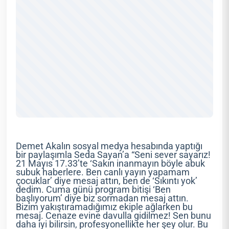
Demet Akalın sosyal medya hesabında yaptığı
bir paylaşımla Seda Sayan’a “Seni sever sayarız!
21 Mayıs 17.33’te ‘Sakın inanmayın böyle abuk
subuk haberlere. Ben canlı yayın yapamam
çocuklar’ diye mesaj attın, ben de ‘Sıkıntı yok’
dedim. Cuma günü program bitişi ‘Ben
başlıyorum’ diye biz sormadan mesaj attın.
Bizim yakıştıramadığımız ekiple ağlarken bu
mesaj. Cenaze evine davulla gidilmez! Sen bunu
daha iyi bilirsin, profesyonellikte her şey olur. Bu