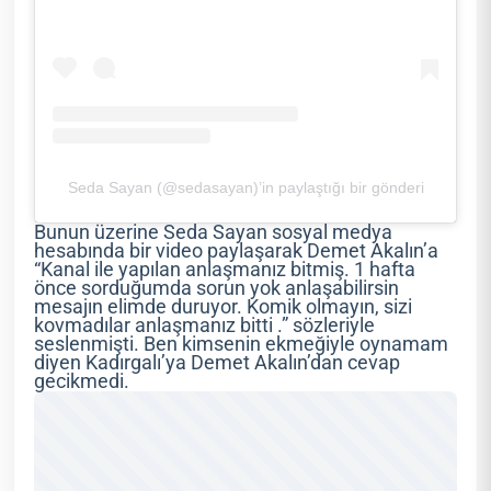
Seda Sayan (@sedasayan)’in paylaştığı bir gönderi
Bunun üzerine Seda Sayan sosyal medya
hesabında bir video paylaşarak Demet Akalın’a
“Kanal ile yapılan anlaşmanız bitmiş. 1 hafta
önce sorduğumda sorun yok anlaşabilirsin
mesajın elimde duruyor. Komik olmayın, sizi
kovmadılar anlaşmanız bitti .” sözleriyle
seslenmişti. Ben kimsenin ekmeğiyle oynamam
diyen Kadırgalı’ya Demet Akalın’dan cevap
gecikmedi.