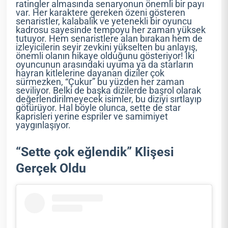
ratingler almasında senaryonun önemli bir payı
var. Her karaktere gereken özeni gösteren
senaristler, kalabalık ve yetenekli bir oyuncu
kadrosu sayesinde tempoyu her zaman yüksek
tutuyor. Hem senaristlere alan bırakan hem de
izleyicilerin seyir zevkini yükselten bu anlayış,
önemli olanın hikaye olduğunu gösteriyor! İki
oyuncunun arasındaki uyuma ya da starların
hayran kitlelerine dayanan diziler çok
sürmezken, “Çukur” bu yüzden her zaman
seviliyor. Belki de başka dizilerde başrol olarak
değerlendirilmeyecek isimler, bu diziyi sırtlayıp
götürüyor. Hal böyle olunca, sette de star
kaprisleri yerine espriler ve samimiyet
yaygınlaşıyor.
“Sette çok eğlendik” Klişesi
Gerçek Oldu