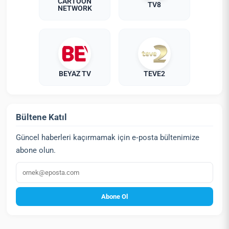
CARTOON
TV8
NETWORK
BEYAZ TV
TEVE2
Bültene Katıl
Güncel haberleri kaçırmamak için e‑posta bültenimize
abone olun.
E‑posta
Abone Ol