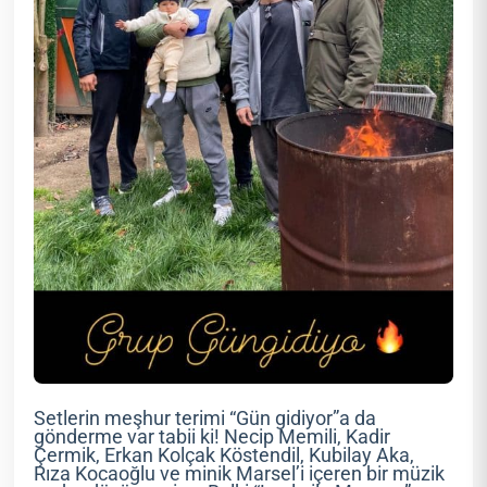
Setlerin meşhur terimi “Gün gidiyor”a da
gönderme var tabii ki! Necip Memili, Kadir
Çermik, Erkan Kolçak Köstendil, Kubilay Aka,
Rıza Kocaoğlu ve minik Marsel’i içeren bir müzik