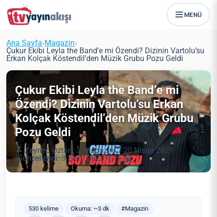
MENÜ
Ana Sayfa
›
Magazin
›
Çukur Ekibi Leyla the Band’e mi Özendi? Dizinin Vartolu’su
Erkan Kolçak Köstendil’den Müzik Grubu Pozu Geldi
Çukur Ekibi Leyla the Band’e mi
Özendi? Dizinin Vartolu’su Erkan
Kolçak Köstendil’den Müzik Grubu
Pozu Geldi
Zeynep Öztürk
Magazin
20 Nisan 2021
(Güncellendi: 3 Ekim 2025)
3 dk
530 kelime
Okuma: ~3 dk
#Magazin