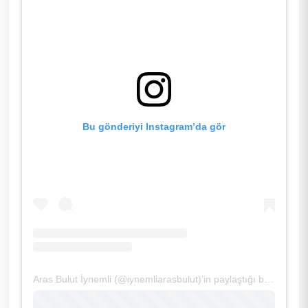
Bu gönderiyi Instagram’da gör
Aras Bulut İynemli (@iynemliarasbulut)’in paylaştığı bir gönderi