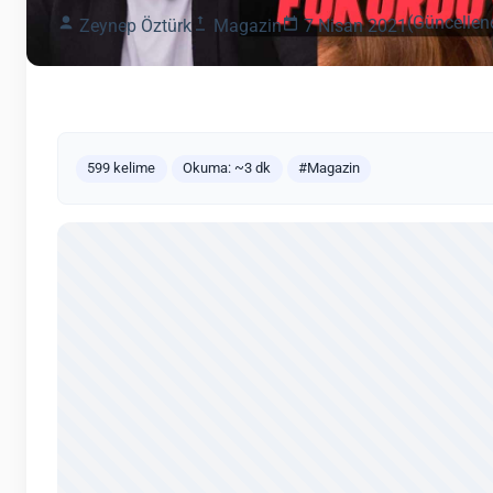
(Güncellen
Zeynep Öztürk
Magazin
7 Nisan 2021
599 kelime
Okuma: ~3 dk
#Magazin