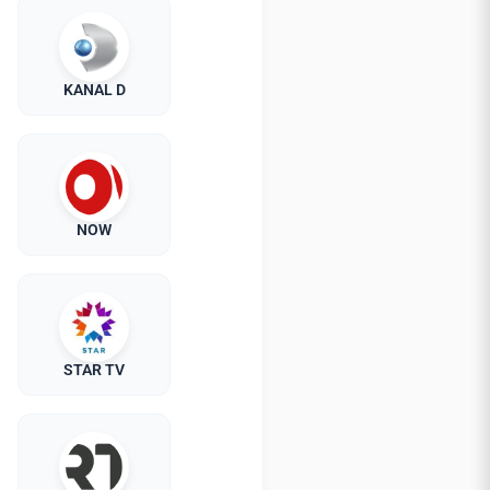
KANAL D
NOW
STAR TV