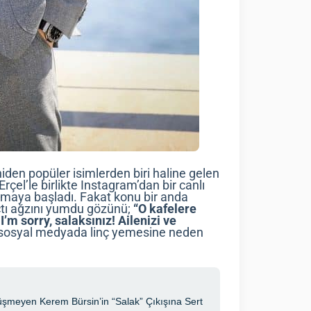
niden popüler isimlerden biri haline gelen
el’le birlikte Instagram’dan bir canlı
şamaya başladı. Fakat konu bir anda
tı ağzını yumdu gözünü;
“O kafelere
’m sorry, salaksınız! Ailenizi ve
i sosyal medyada linç yemesine neden