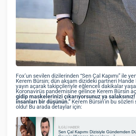
Fox’un sevilen dizilerinden “Sen Çal Kapımı” ile ye
Kerem Bürsin; dün akşam dizideki partneri Hande Erç
yayın açarak takipçileriyle eğlenceli dakikalar ya
Koronavirüs pandemisine gelince Kerem Bürsin aç
gidip maskelerinizi çıkarıyorsunuz ya salaksınız! I
insanları bir düşünün.”
Kerem Bürsin’in bu sözler
oldu! Bu arada detaylar için: