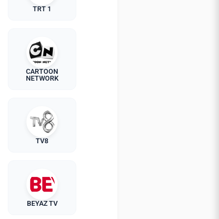
TRT 1
CARTOON
NETWORK
TV8
BEYAZ TV