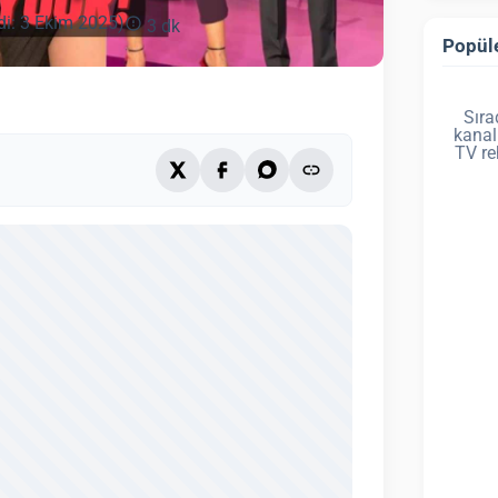
di: 3 Ekim 2025)
3 dk
Popüle
Sıra
kanal
TV re