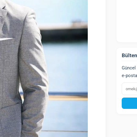
Bülten
Güncel 
e‑posta
E‑post