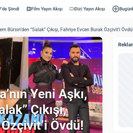
'de Şimdi
Film Yayın Akışı
Dizi Yayın Akışı
Bugün
em Bürsin’den “Salak” Çıkışı, Fahriye Evcen Burak Özçivit’i Övdü
Rekla
a’nın Yeni Aşkı,
lak” Çıkışı,
Özçivit’i Övdü!