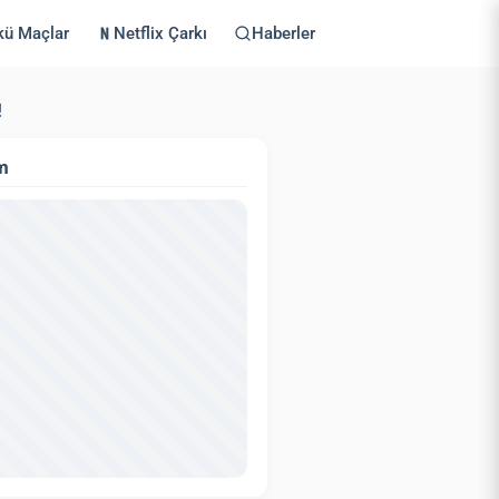
kü Maçlar
Netflix Çarkı
Haberler
!
m