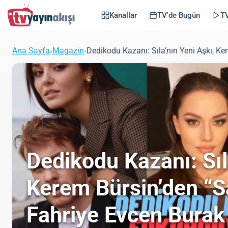
Kanallar
TV'de Bugün
TV
Ana Sayfa
›
Magazin
›
Dedikodu Kazanı: Sıla’nın Yeni Aşkı, Ker
Dedikodu Kazanı: Sıl
Kerem Bürsin’den “Sa
Fahriye Evcen Burak 