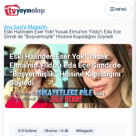
MENÜ
Ana Sayfa
›
Magazin
›
Eski Halinden Eser Yok! Yasak Elma’nın Yıldız’ı Eda Ece
Şimdi de “Boşvermişlik” Hissine Kapıldığını Söyledi
Eski Halinden Eser Yok! Yasak
Elma’nın Yıldız’ı Eda Ece Şimdi de
“Boşvermişlik” Hissine Kapıldığını
Söyledi
Zeynep Öztürk
Magazin
1 Nisan 2021
(Güncellendi: 3 Ekim 2025)
3 dk
510 kelime
Okuma: ~3 dk
#Magazin