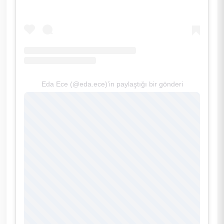
Eda Ece (@eda.ece)’in paylaştığı bir gönderi