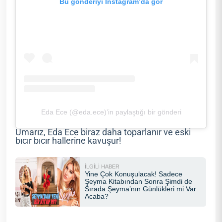
Bu gönderiyi Instagram’da gör
Eda Ece (@eda.ece)’in paylaştığı bir gönderi
Umarız, Eda Ece biraz daha toparlanır ve eski
bıcır bıcır hallerine kavuşur!