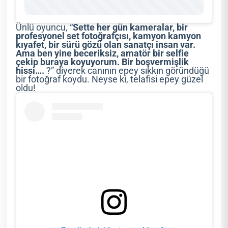
Ünlü oyuncu, “
Sette her gün kameralar, bir
profesyonel set fotoğrafçısı, kamyon kamyon
kıyafet, bir sürü gözü olan sanatçı insan var.
Ama ben yine beceriksiz, amatör bir selfie
çekip buraya koyuyorum. Bir boşvermişlik
hissi….
?” diyerek canının epey sıkkın göründüğü
bir fotoğraf koydu. Neyse ki, telafisi epey güzel
oldu!