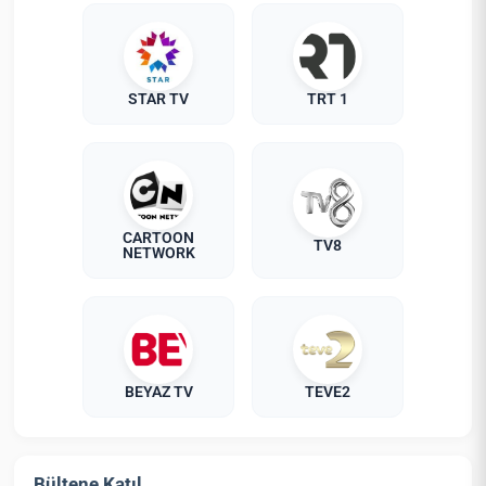
STAR TV
TRT 1
CARTOON
TV8
NETWORK
BEYAZ TV
TEVE2
Bültene Katıl