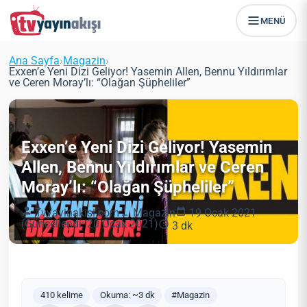
MENÜ
Ana Sayfa
›
Magazin
›
Exxen’e Yeni Dizi Geliyor! Yasemin Allen, Bennu Yıldırımlar
ve Ceren Moray’lı: “Olağan Şüpheliler”
Exxen’e Yeni Dizi Geliyor! Yasemin
Allen, Bennu Yıldırımlar ve Ceren
Moray’lı: “Olağan Şüpheliler”
Tvyayinakisi.com
Magazin
19 Ocak 2021
(Güncellendi: 20 Ocak 2021)
3 dk
410 kelime
Okuma: ~3 dk
#Magazin