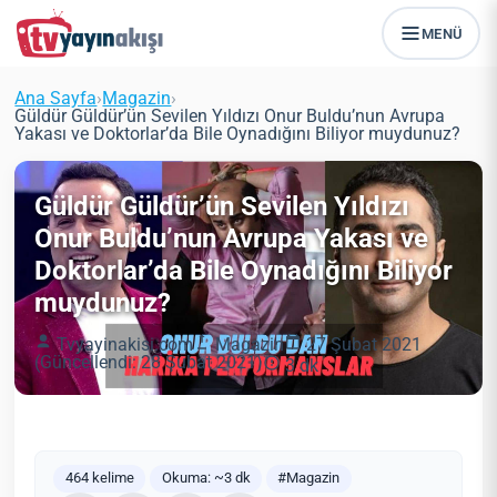
MENÜ
Ana Sayfa
›
Magazin
›
Güldür Güldür’ün Sevilen Yıldızı Onur Buldu’nun Avrupa
Yakası ve Doktorlar’da Bile Oynadığını Biliyor muydunuz?
Güldür Güldür’ün Sevilen Yıldızı
Onur Buldu’nun Avrupa Yakası ve
Doktorlar’da Bile Oynadığını Biliyor
muydunuz?
Tvyayinakisi.com
Magazin
27 Şubat 2021
(Güncellendi: 28 Şubat 2021)
3 dk
464 kelime
Okuma: ~3 dk
#Magazin