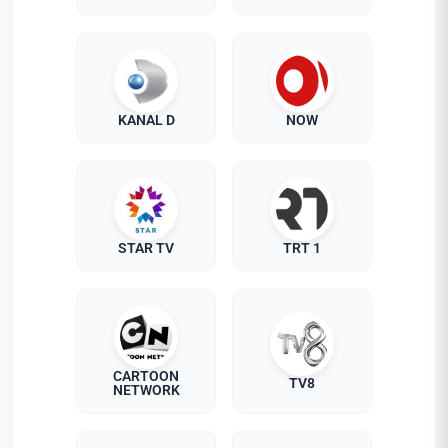
KANAL D
NOW
STAR TV
TRT 1
CARTOON
TV8
NETWORK