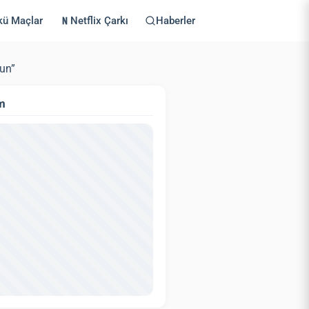
kü Maçlar
Netflix Çarkı
Haberler
sun”
m