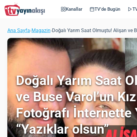
Kanallar
TV'de Bugün
TV
Ana Sayfa
›
Magazin
›
Doğalı Yarım Saat Olmuştu! Alişan ve Bus
Doğalı Yarım Saat O
ve Buse Varol’un Kızı
Fotoğrafı İnternette 
“Yazıklar olsun”