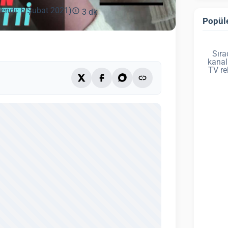
lendi: 6 Şubat 2021)
3 dk
Popüle
Sıra
kanal
TV re