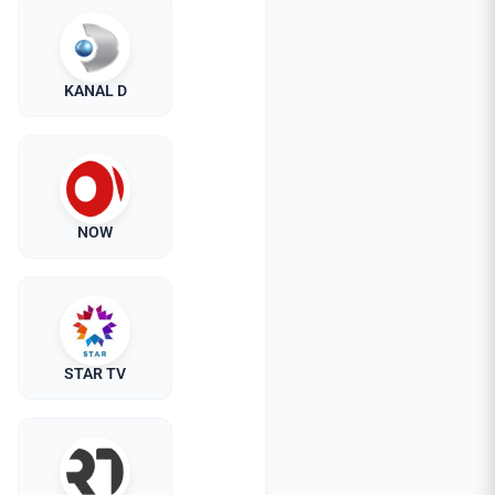
KANAL D
NOW
STAR TV