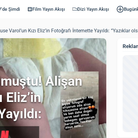
'de Şimdi
Film Yayın Akışı
Dizi Yayın Akışı
Bugün
e Varol’un Kızı Eliz’in Fotoğrafı İnternette Yayıldı: “Yazıklar ol
Rekla
lmuştu! Alişan
 Eliz’in
Yayıldı: