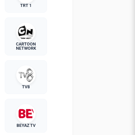
TRT 1
CARTOON
NETWORK
TV8
BEYAZ TV