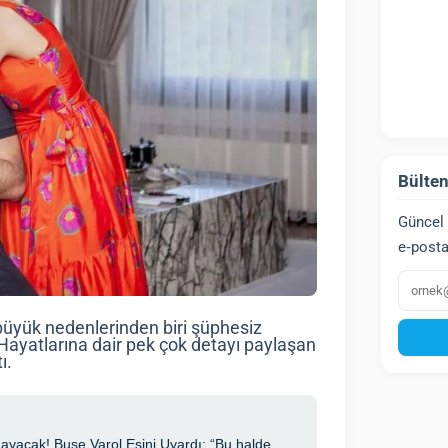
Bülten
Güncel 
e‑posta
E‑post
büyük nedenlerinden biri şüphesiz
 Hayatlarına dair pek çok detayı paylaşan
ı.