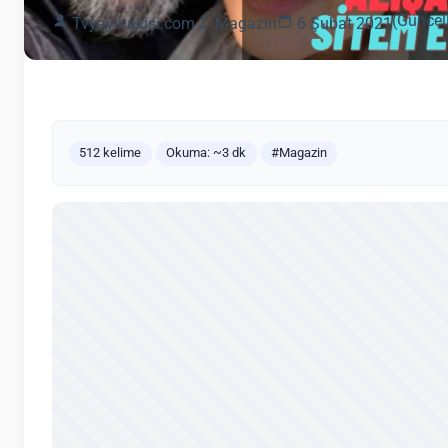
(Güncel
Tvyayinakisi.com
Magazin
6 Şubat 2021
512 kelime
Okuma: ~3 dk
#Magazin