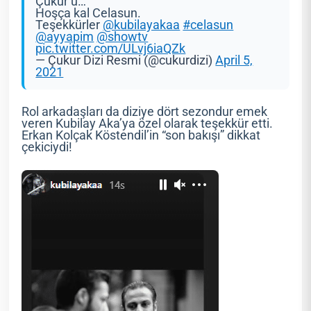
Çukur’u…
Hoşça kal Celasun.
Teşekkürler
@kubilayakaa
#celasun
@ayyapim
@showtv
pic.twitter.com/ULvj6iaQZk
— Çukur Dizi Resmi (@cukurdizi)
April 5,
2021
Rol arkadaşları da diziye dört sezondur emek
veren Kubilay Aka’ya özel olarak teşekkür etti.
Erkan Kolçak Köstendil’in “son bakışı” dikkat
çekiciydi!