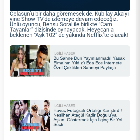
Celasun’u bir daha göremesek de, Kubilay Aka’yı
yine Show TV’de izlemeye devam edeceğiz.
Ünlü oyuncu, Bensu Soral ile birlikte “Cam
Tavanlar” dizisinde oynayacak. Heyecanla
beklenen “Aşk 102” de yakında Netflix’te olacak!