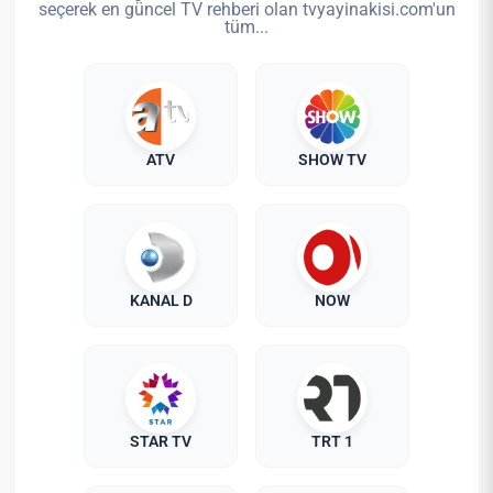
seçerek en güncel TV rehberi olan tvyayinakisi.com'un
tüm...
ATV
SHOW TV
KANAL D
NOW
STAR TV
TRT 1