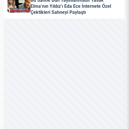
Bu Sahne Dün Yayınlanmadı! Yasak
Elma’nın Yıldız’ı Eda Ece İnternete Özel
Çektikleri Sahneyi Paylaştı