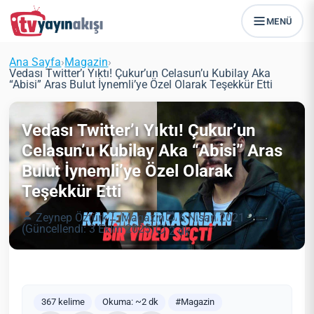
MENÜ
Ana Sayfa
›
Magazin
›
Vedası Twitter’ı Yıktı! Çukur’un Celasun’u Kubilay Aka
“Abisi” Aras Bulut İynemli’ye Özel Olarak Teşekkür Etti
Vedası Twitter’ı Yıktı! Çukur’un
Celasun’u Kubilay Aka “Abisi” Aras
Bulut İynemli’ye Özel Olarak
Teşekkür Etti
Zeynep Öztürk
Magazin
6 Nisan 2021
(Güncellendi: 3 Ekim 2025)
2 dk
367 kelime
Okuma: ~2 dk
#Magazin