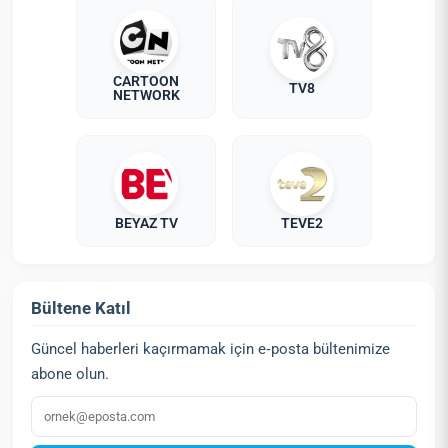
CARTOON
TV8
NETWORK
BEYAZ TV
TEVE2
Bültene Katıl
Güncel haberleri kaçırmamak için e‑posta bültenimize
abone olun.
E‑posta