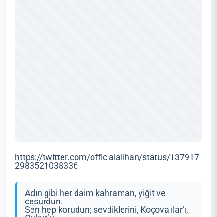
https://twitter.com/officialalihan/status/137917
2983521038336
Adın gibi her daim kahraman, yiğit ve
cesurdun.
Sen hep korudun; sevdiklerini, Koçovalılar’ı,