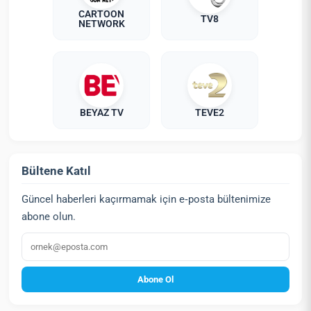
CARTOON
TV8
NETWORK
BEYAZ TV
TEVE2
Bültene Katıl
Güncel haberleri kaçırmamak için e‑posta bültenimize
abone olun.
E‑posta
Abone Ol