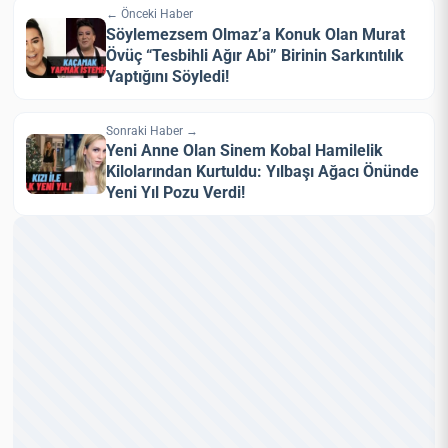
← Önceki Haber
Söylemezsem Olmaz’a Konuk Olan Murat
Övüç “Tesbihli Ağır Abi” Birinin Sarkıntılık
Yaptığını Söyledi!
Sonraki Haber →
Yeni Anne Olan Sinem Kobal Hamilelik
Kilolarından Kurtuldu: Yılbaşı Ağacı Önünde
Yeni Yıl Pozu Verdi!