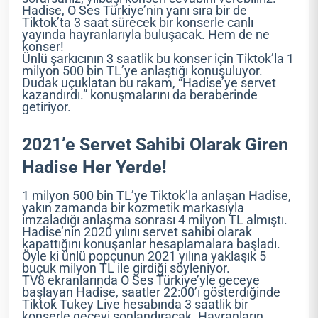
Hadise, O Ses Türkiye’nin yanı sıra bir de
Tiktok’ta 3 saat sürecek bir konserle canlı
yayında hayranlarıyla buluşacak. Hem de ne
konser!
Ünlü şarkıcının 3 saatlik bu konser için Tiktok’la 1
milyon 500 bin TL’ye anlaştığı konuşuluyor.
Dudak uçuklatan bu rakam, “Hadise’ye servet
kazandırdı.” konuşmalarını da beraberinde
getiriyor.
2021’e Servet Sahibi Olarak Giren
Hadise Her Yerde!
1 milyon 500 bin TL’ye Tiktok’la anlaşan Hadise,
yakın zamanda bir kozmetik markasıyla
imzaladığı anlaşma sonrası 4 milyon TL almıştı.
Hadise’nin 2020 yılını servet sahibi olarak
kapattığını konuşanlar hesaplamalara başladı.
Öyle ki ünlü popçunun 2021 yılına yaklaşık 5
buçuk milyon TL ile girdiği söyleniyor.
TV8 ekranlarında O Ses Türkiye’yle geceye
başlayan Hadise, saatler 22:00’ı gösterdiğinde
Tiktok Tukey Live hesabında 3 saatlik bir
konserle geceyi sonlandıracak. Hayranların