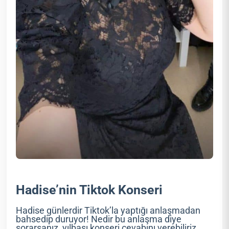
Hadise’nin Tiktok Konseri
Hadise günlerdir Tiktok’la yaptığı anlaşmadan
bahsedip duruyor! Nedir bu anlaşma diye
sorarsanız, yılbaşı konseri cevabını verebiliriz.