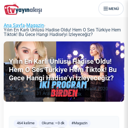
MENÜ
Ana Sayfa
›
Magazin
›
Yılın En Karlı Ünlüsü Hadise Oldu! Hem O Ses Türkiye Hem
Tiktok! Bu Gece Hangi Hadise’yi İzleyeceğiz?
Yılın En Karlı Ünlüsü Hadise Oldu!
Hem O Ses Türkiye Hem Tiktok! Bu
Gece Hangi Hadise’yi İzleyeceğiz?
Tvyayinakisi.com
Magazin
31 Aralık 2020
(Güncellendi: 31 Aralık 2020)
3 dk
464 kelime
Okuma: ~3 dk
#Magazin