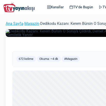
Kayaya Çarptı, Şeym
Kanallar
TV'de Bugün
TV
Hamilelik Yanıtı!
Ana Sayfa
›
Magazin
›
Dedikodu Kazanı: Kerem Bürsin O Soruya
(Güncelle
Zeynep Öztürk
Magazin
18 Mayıs 2021
672 kelime
Okuma: ~4 dk
#Magazin