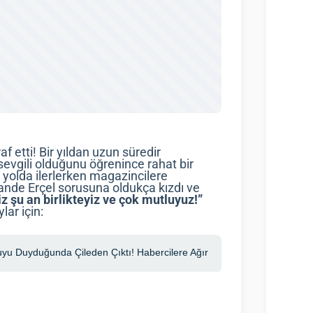
f etti! Bir yıldan uzun süredir
 sevgili olduğunu öğrenince rahat bir
yolda ilerlerken magazincilere
Hande Erçel sorusuna oldukça kızdı ve
 şu an birlikteyiz ve çok mutluyuz!”
lar için: