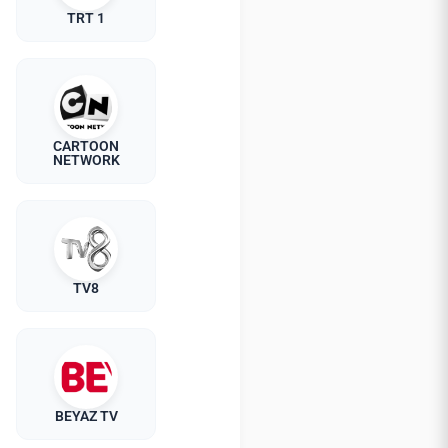
TRT 1
CARTOON
NETWORK
TV8
BEYAZ TV