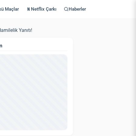
kü Maçlar
Netflix Çarkı
Haberler
milelik Yanıtı!
m