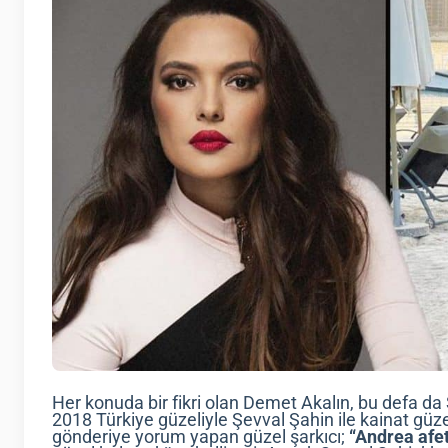
Her konuda bir fikri olan Demet Akalın, bu defa da
2018 Türkiye güzeliyle Şevval Şahin ile kainat güzeli
gönderiye yorum yapan güzel şarkıcı;
“Andrea afe