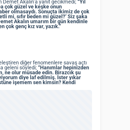
en Demet Akalın’a yanıt gecikmedi;
“Yıl
ea çok güzel ve keşke onun
 haber olmasaydı. Sonuçta ikimiz de çok
etli mi, sıfır beden mi güzel?’ Siz şaka
 Demet Akalın umarım bir gün kendinle
en çok genç kız var, yazık.”
eleştiren diğer fenomenlere savaş açtı
a geleni söyledi;
“Hanımlar hepinizden
, ne olur müsade edin. Birazcık şu
yorum diye laf edilmiş. İster yıkar
 üstüne işemem sen kimsin? Kendi