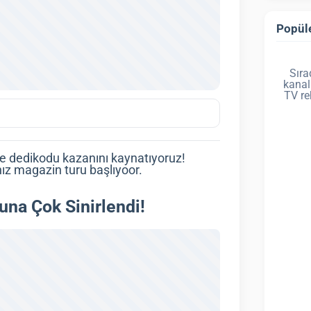
Popüle
Sıra
kanal
TV re
e dedikodu kazanını kaynatıyoruz!
ız magazin turu başlıyoor.
na Çok Sinirlendi!