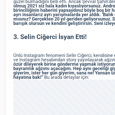
güzel bulmadığını belli etti. Ancak Şevval Şahin’d
olmuş 2021 siz hala kadın kıyaslıyorsunuz. Andr
birinciliğinin haberini yapsaydınız böyle boş bir
ayrı insanlarız ayrı yarışmalarda yer aldık. ‘Balık 
mısınız? Gerçekten 20 yıl geriden geliyorsunuz.
barışık olursun ve kendini geliştirirsin. Seni izley
3. Selin Ciğerci İsyan Etti!
Ünlü Instagram fenomeni Selin Ciğerci, kendisine 
ve Instagram hesabından story yayınlayarak ağzın
özür dileyerek birine gönderme yapmak istiyorum
bayramlık ağzımı açacağım. Hep aynı geceliği giyi
giyerim, ister her gün giyerim, sana ne! Yansan
hayatına bak!”
Bu arada detaylar için: