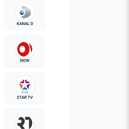
KANAL D
NOW
STAR TV