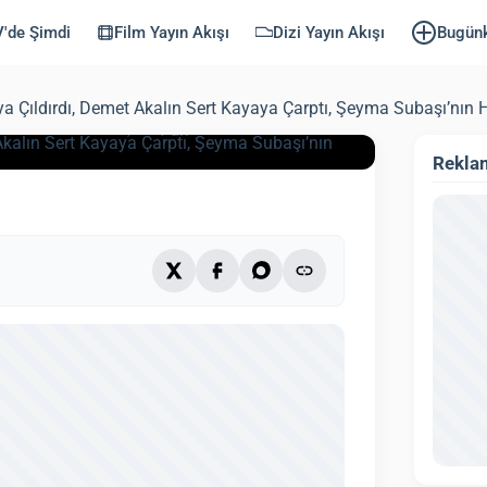
a Subaşı’nın
'de Şimdi
Film Yayın Akışı
Dizi Yayın Akışı
Bugün
 Çıldırdı, Demet Akalın Sert Kayaya Çarptı, Şeyma Subaşı’nın Ha
ndi: 3 Ekim 2025)
4 dk
Rekla