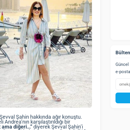
Bülten
Güncel 
e‑posta
E‑post
 Şevval Şahin hakkında ağır konuştu.
 Andrea’nın karşılaştırıldığı bir
t ama diğeri…”
diyerek Şevval Şahin’i