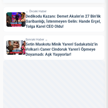
← Önceki Haber
Dedikodu Kazanı: Demet Akalın’ın 27 Bin’lik
Garibanlığı, İstenmeyen Gelin: Hande Erçel,
Tolga Karel CEO Oldu!
Sonraki Haber →
Setin Maskotu Minik Yaren! Sadakatsiz’in
Volkan’ı Caner Cindoruk Yaren’i Öpmeye
Doyamadı: Aşk Yaşıyorlar!