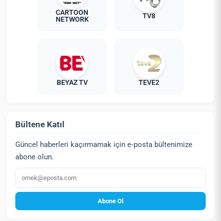
CARTOON
TV8
NETWORK
BEYAZ TV
TEVE2
Bültene Katıl
Güncel haberleri kaçırmamak için e‑posta bültenimize
abone olun.
E‑posta
Abone Ol