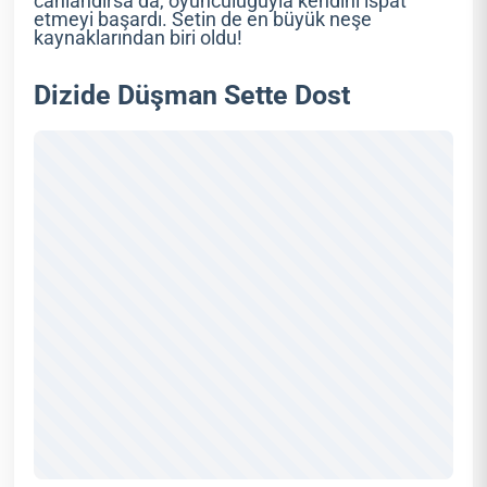
canlandırsa da, oyunculuğuyla kendini ispat
etmeyi başardı. Setin de en büyük neşe
kaynaklarından biri oldu!
Dizide Düşman Sette Dost