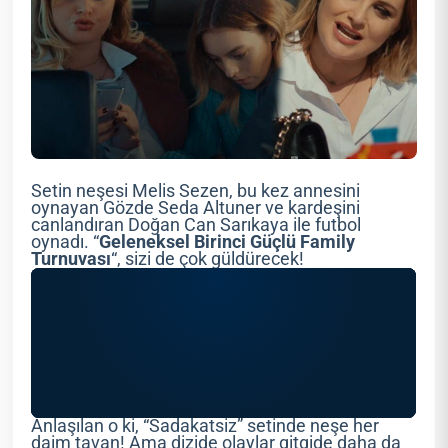
Setin neşesi Melis Sezen, bu kez annesini
oynayan Gözde Seda Altuner ve kardeşini
canlandıran Doğan Can Sarıkaya ile futbol
oynadı. “
Geleneksel Birinci Güçlü Family
Turnuvası
“, sizi de çok güldürecek!
Anlaşılan o ki, “Sadakatsiz” setinde neşe her
daim tavan! Ama dizide olaylar gitgide daha da