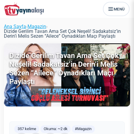
MENÜ
Ana Sayfa
›
Magazin
›
Dizide Gerilim Tavan Ama Set Çok Neşeli! Sadakatsiz’in
Derin’i Melis Sezen “Ailece” Oynadıkları Maçı Paylaştı
Dizide Gerilim Tavan Ama Set Çok
Neşeli! Sadakatsiz’in Derin’i Melis
Sezen “Ailece” Oynadıkları Maçı
Paylaştı
Zeynep Öztürk
Magazin
24 Mart 2021
(Güncellendi: 3 Ekim 2025)
2 dk
357 kelime
Okuma: ~2 dk
#Magazin