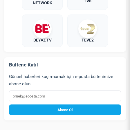
TV8
NETWORK
BEYAZ TV
TEVE2
Bültene Katıl
Güncel haberleri kaçırmamak için e‑posta bültenimize
abone olun.
E‑posta
Abone Ol