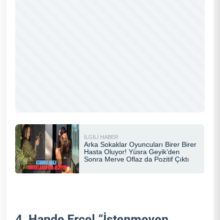
4. Hande Erçel “İstenmeyen