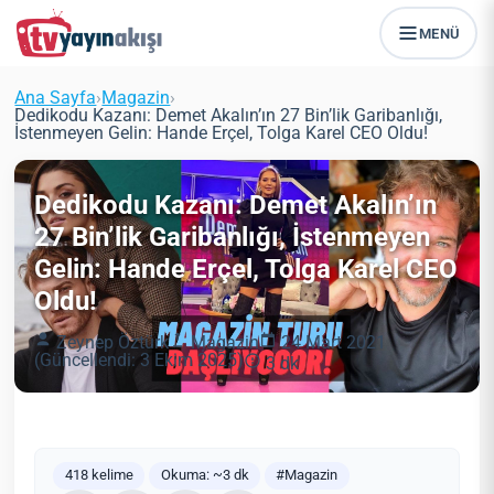
MENÜ
Ana Sayfa
›
Magazin
›
Dedikodu Kazanı: Demet Akalın’ın 27 Bin’lik Garibanlığı,
İstenmeyen Gelin: Hande Erçel, Tolga Karel CEO Oldu!
Dedikodu Kazanı: Demet Akalın’ın
27 Bin’lik Garibanlığı, İstenmeyen
Gelin: Hande Erçel, Tolga Karel CEO
Oldu!
Zeynep Öztürk
Magazin
24 Mart 2021
(Güncellendi: 3 Ekim 2025)
3 dk
418 kelime
Okuma: ~3 dk
#Magazin