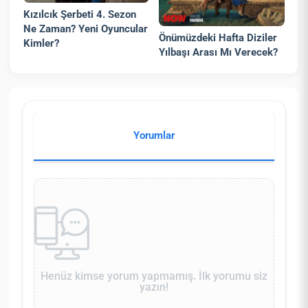
Kızılcık Şerbeti 4. Sezon
Ne Zaman? Yeni Oyuncular
Önümüzdeki Hafta Diziler
Kimler?
Yılbaşı Arası Mı Verecek?
Yorumlar
Henüz kimse yorum yapmamış. İlk yorumu siz
yazın!