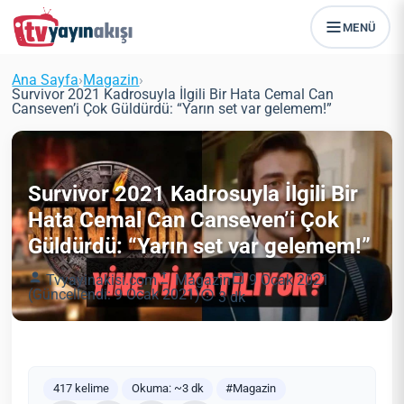
MENÜ
Ana Sayfa
›
Magazin
›
Survivor 2021 Kadrosuyla İlgili Bir Hata Cemal Can
Canseven’i Çok Güldürdü: “Yarın set var gelemem!”
Survivor 2021 Kadrosuyla İlgili Bir
Hata Cemal Can Canseven’i Çok
Güldürdü: “Yarın set var gelemem!”
Tvyayinakisi.com
Magazin
9 Ocak 2021
(Güncellendi: 9 Ocak 2021)
3 dk
417 kelime
Okuma: ~3 dk
#Magazin