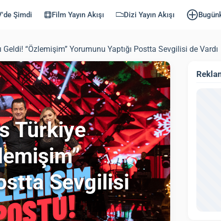
'de Şimdi
Film Yayın Akışı
Dizi Yayın Akışı
Bugün
ı Geldi! “Özlemişim” Yorumunu Yaptığı Postta Sevgilisi de Vardı
Rekla
es Türkiye
zlemişim”
stta Sevgilisi