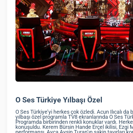
O Ses Türkiye Yılbaşı Özel
O Ses Türkiye’yi herkes çok özledi. Acun Ilıcalı da 
yılbaşı özel programla TV8 ekranlarında O Ses Türk
Programda birbirinden renkli konuklar vardı. Herkes
konuşuldu. Kerem Bürsin Hande Erçel ikilisi, Ezgi Mol
performansı, Ayça Ayşin Turan’ın sakin tavırları 