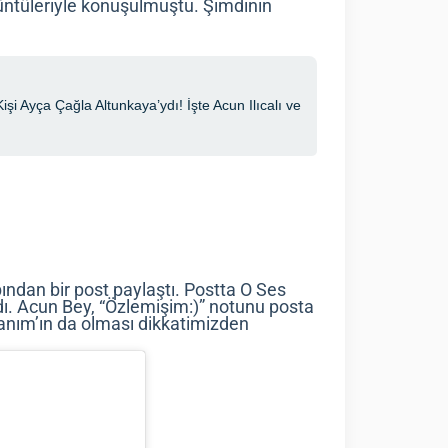
ntüleriyle konuşulmuştu. Şimdinin
ından bir post paylaştı. Postta O Ses
ardı. Acun Bey, “Özlemişim:)” notunu posta
Hanım’ın da olması dikkatimizden