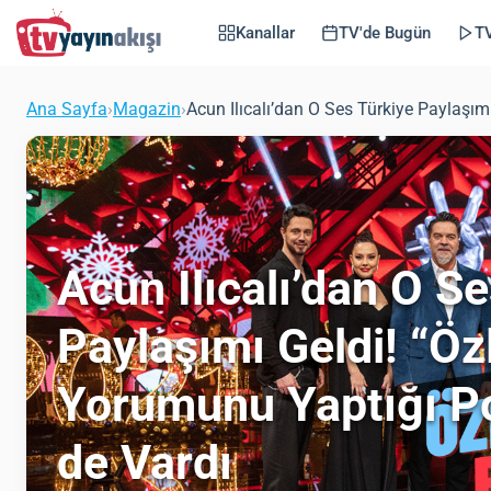
Kanallar
TV'de Bugün
TV
Ana Sayfa
›
Magazin
›
Acun Ilıcalı’dan O Ses Türkiye Paylaşım
Acun Ilıcalı’dan O S
Paylaşımı Geldi! “Ö
Yorumunu Yaptığı Po
de Vardı