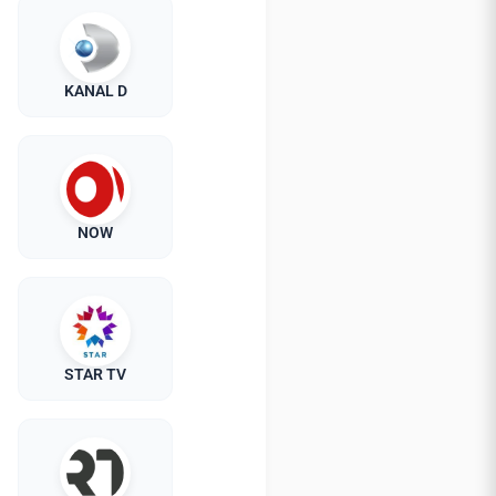
KANAL D
NOW
STAR TV