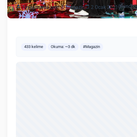
(Güncell
Tvyayinakisi.com
Magazin
2 Ocak 2021
433 kelime
Okuma: ~3 dk
#Magazin