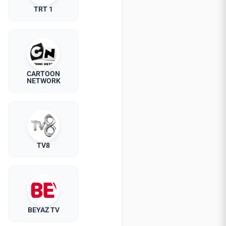
TRT 1
CARTOON
NETWORK
TV8
BEYAZ TV