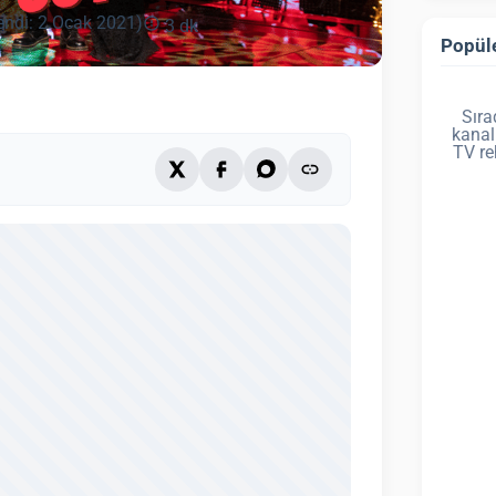
endi: 2 Ocak 2021)
3 dk
Popüle
Sıra
kanal
TV re