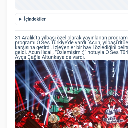
İçindekiler
31 Aralık’ta yılbaşı özel olarak yayınlanan programl
programı O Ses Türkiye’de vardı. Acun, yılbaşı ritü
karşısına getirdi. İzleyenler bir hayli özlediğini b
geldi. Acun Ilıcalı, “Özlemişim :)” notuyla O Ses Tü
Ayça Çağla Altunkaya da vardı.