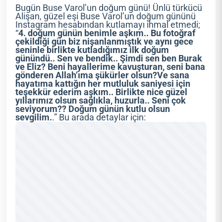
Bugün Buse Varol’un doğum günü! Ünlü türkücü
Alişan, güzel eşi Buse Varol’un doğum gününü
Instagram hesabından kutlamayı ihmal etmedi;
“
4. doğum günün benimle aşkım.. Bu fotoğraf
çekildiği gün biz nişanlanmıştık ve aynı gece
seninle birlikte kutladığımız ilk doğum
günündü.. Sen ve bendik.. Şimdi sen ben Burak
ve Eliz?
Beni hayallerime kavuşturan, seni bana
gönderen Allah’ıma şükürler olsun?Ve sana
hayatıma kattığın her mutluluk saniyesi için
teşekkür ederim aşkım.. Birlikte nice güzel
yıllarımız olsun sağlıkla, huzurla.. Seni çok
seviyorum?? Doğum günün kutlu olsun
sevgilim.
.” Bu arada detaylar için: