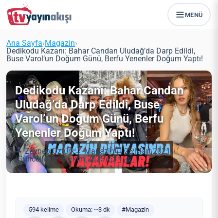
MENÜ
Ana Sayfa
›
Magazin
›
Dedikodu Kazanı: Bahar Candan Uludağ’da Darp Edildi,
Buse Varol’un Doğum Günü, Berfu Yenenler Doğum Yaptı!
Dedikodu Kazanı: Bahar Candan
Uludağ’da Darp Edildi, Buse
Varol’un Doğum Günü, Berfu
Yenenler Doğum Yaptı!
Zeynep Öztürk
Magazin
25 Mart 2021
(Güncellendi: 3 Ekim 2025)
3 dk
594 kelime
Okuma: ~3 dk
#Magazin