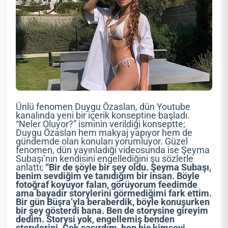
Ünlü fenomen Duygu Özaslan, dün Youtube
kanalında yeni bir içerik konseptine başladı.
“Neler Oluyor?” isminin verildiği konseptte;
Duygu Özaslan hem makyaj yapıyor hem de
gündemde olan konuları yorumluyor. Güzel
fenomen, dün yayınladığı videosunda ise Şeyma
Subaşı’nın kendisini engellediğini şu sözlerle
anlattı;
“Bir de şöyle bir şey oldu. Şeyma Subaşı,
benim sevdiğim ve tanıdığım bir insan. Böyle
fotoğraf koyuyor falan, görüyorum feedimde
ama bayadır storylerini görmediğimi fark ettim.
Bir gün Büşra’yla beraberdik, böyle konuşurken
bir şey gösterdi bana. Ben de storysine gireyim
dedim. Storysi yok, engellemiş benden