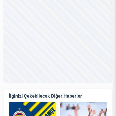
İlginizi Çekebilecek Diğer Haberler