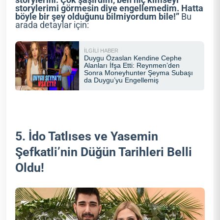
storylerini. Çok şaşırdım, ben hiç kimseyi
storylerimi görmesin diye engellemedim. Hatta
böyle bir şey olduğunu bilmiyordum bile!”
Bu
arada detaylar için:
5. İdo Tatlıses ve Yasemin
Şefkatli’nin Düğün Tarihleri Belli
Oldu!