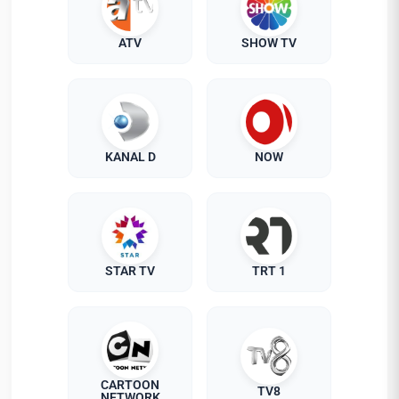
ATV
SHOW TV
KANAL D
NOW
STAR TV
TRT 1
CARTOON
TV8
NETWORK